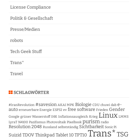
License Compliance
Politik & Gesellschaft
Presse/Medien
robots
Tech Geek Stuff
Trans*
Travel
SCHLAGWÖRTER
#savesion
Biologie
e-
#IranRevolution
AKAI MPK
CDU
chuwi
dab
auto
free software
Gender
erneuerbare Energie
ESP32
ev
Frieden
Linux
Google
grüner Wasserstoff
IHK
Inflationsausgleich
Krieg
LMMS
purism
LyraT
N4100
Pazifismus
Photovoltaik
Pixelbook
radio
Resolution 2048
Sichtbarkeit
Russland
selbstständig
Sonic Pi
Trans*
TSG
Suizid
TDOV
Thinkpad Tablet 10
TPT10