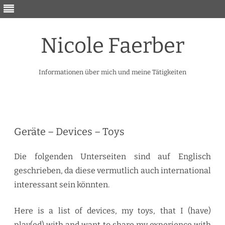
Nicole Faerber
Informationen über mich und meine Tätigkeiten
Skip
to
content
Geräte – Devices – Toys
Die folgenden Unterseiten sind auf Englisch
geschrieben, da diese vermutlich auch international
interessant sein könnten.
Here is a list of devices, my toys, that I (have)
play(ed) with and want to share my experience with