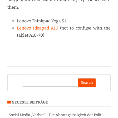
them:
Lenovo Thinkpad Yoga S1
Lenovo Ideapad A10
(not to confuse with the
tablet A10-70)
S
e
a
r
NEUESTE BEITRÄGE
c
h
Social Media „Verbot“ – Die Ahnungslosigkeit der Politik