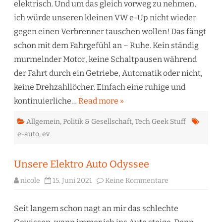
elektrisch. Und um das gleich vorweg zu nehmen,
ich würde unseren kleinen VW e-Up nicht wieder
gegen einen Verbrenner tauschen wollen! Das fängt
schon mit dem Fahrgefühl an – Ruhe. Kein ständig
murmelnder Motor, keine Schaltpausen während
der Fahrt durch ein Getriebe, Automatik oder nicht,
keine Drehzahllöcher. Einfach eine ruhige und
kontinuierliche…
Read more »
Allgemein
,
Politik & Gesellschaft
,
Tech Geek Stuff
e-auto
,
ev
Unsere Elektro Auto Odyssee
zu
nicole
15. Juni 2021
Keine Kommentare
Unsere
Elektro
Auto
Odyssee
Seit langem schon nagt an mir das schlechte