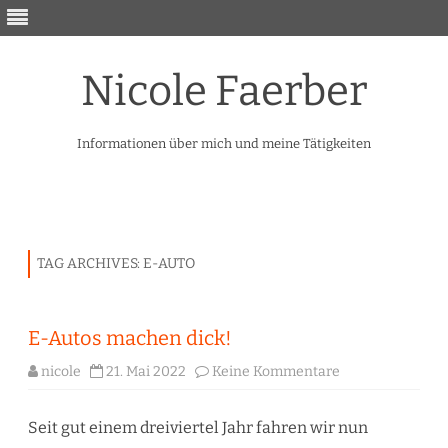
Nicole Faerber
Informationen über mich und meine Tätigkeiten
Skip
to
content
TAG ARCHIVES:
E-AUTO
E-Autos machen dick!
zu
nicole
21. Mai 2022
Keine Kommentare
E-
Autos
machen
dick!
Seit gut einem dreiviertel Jahr fahren wir nun