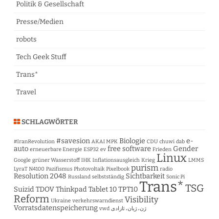
Politik & Gesellschaft
Presse/Medien
robots
Tech Geek Stuff
Trans*
Travel
SCHLAGWÖRTER
#savesion
Biologie
e-
#IranRevolution
AKAI MPK
CDU
chuwi
dab
auto
free software
Gender
erneuerbare Energie
ESP32
ev
Frieden
Linux
Google
grüner Wasserstoff
IHK
Inflationsausgleich
Krieg
LMMS
purism
LyraT
N4100
Pazifismus
Photovoltaik
Pixelbook
radio
Resolution 2048
Sichtbarkeit
Russland
selbstständig
Sonic Pi
Trans*
TSG
Suizid
TDOV
Thinkpad Tablet 10
TPT10
Reform
Visibility
Ukraine
verkehrswarndienst
Vorratsdatenspeicherung
vwd
ژن، ژیان، ئازادی