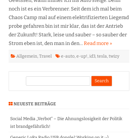
Gewissen, wann immer ich ins Auto steige. Denn
noch ist es ein Verbrenner. Seit dem ich mal beim
Chaos Camp mal auf einem elektrifizierten Liegerad
probe gefahren bin ist mir klar, das ist der Antrieb
der Zukunft! Stark, leise und sauber – so sauber der
Strom eben ist, den man in den…
Read more »
Allgemein
,
Travel
e-auto
,
e-up!
,
id3
,
tesla
,
twizy
S
e
a
r
NEUESTE BEITRÄGE
c
h
Social Media „Verbot“ – Die Ahnungslosigkeit der Politik
ist brandgefährlich!
Generic LoRa Radio USB dongle? Working on it :-)