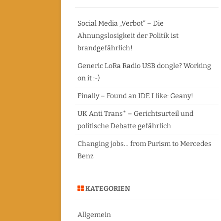
c
FREIE AUTOR
h
Social Media „Verbot“ – Die
Ahnungslosigkeit der Politik ist
brandgefährlich!
Generic LoRa Radio USB dongle? Working
on it :-)
Finally – Found an IDE I like: Geany!
UK Anti Trans* – Gerichtsurteil und
politische Debatte gefährlich
Changing jobs… from Purism to Mercedes
Benz
KATEGORIEN
Allgemein