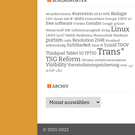
SCHLAGWÖRTER
#savesion
Biologie
#IranRevolution
AKAI MPK
e-auto
CDU
chuwi
dab
erneuerbare Energie
ESP32
ev
free software
Gender
Frieden
Google
grüner
Linux
Wasserstoff
IHK
Inflationsausgleich
Krieg
LMMS
LyraT
N4100
Pazifismus
Photovoltaik
Pixelbook
purism
Resolution 2048
radio
Russland
Sichtbarkeit
Suizid
TDOV
selbstständig
Sonic Pi
Trans*
Thinkpad Tablet 10
TPT10
TSG Reform
Ukraine
verkehrswarndienst
Visibility
Vorratsdatenspeicherung
vwd
ژن،
ژیان، ئازادی
ARCHIV
Archiv
© 2013-2022