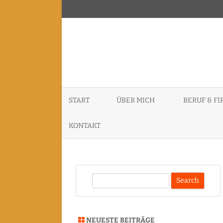
START
ÜBER MICH
BERUF & F
ID3P – INDE
KONTAKT
KERNEL CON
DATENSCHUTZERKLÄRUNG
PURISM SPC
S
SACHVERSTÄ
e
GUTACHTER
a
r
VORTRÄGE, 
NEUESTE BEITRÄGE