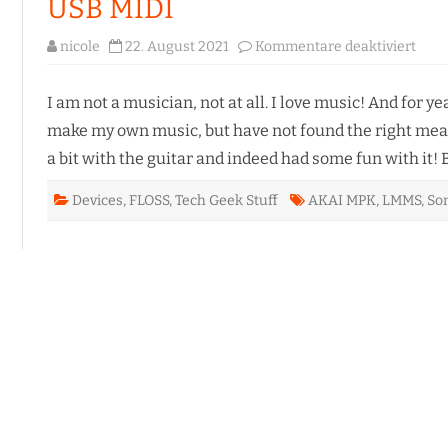
USB MIDI
IN
ARTIKEL UND VORTRÄGE
für
nicole
22. August 2021
Kommentare deaktiviert
Linu
Musi
Maki
–
I am not a musician, not at all. I love music! And for yea
Soni
Pi,
make my own music, but have not found the right means 
LMM
AKA
a bit with the guitar and indeed had some fun with it! B
MPK
USB
MIDI
Devices
,
FLOSS
,
Tech Geek Stuff
AKAI MPK
,
LMMS
,
Son