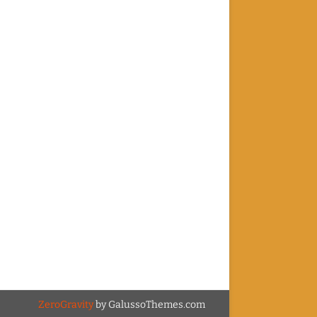
ZeroGravity
by GalussoThemes.com