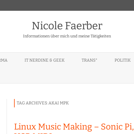
Nicole Faerber
Informationen über mich und meine Tätigkeiten
Skip
to
IRMA
IT NERDINE & GEEK
TRANS*
POLITIK
content
PENDENT 3RD PARTY
GERÄTE – DEVICES – TOYS
BERATUNG
LENOVO IDEAPAD A10
CEPTS
MEIN CODE
BÜCHER, LITERATUR
PARROT ZIK2, ZIK3
TEXTE
THINKPAD TABLET 10
TAG ARCHIVES:
AKAI MPK
NDIGE, FREIE
TIPPS, HINWEISE, PRAKTISCH
IN
TSG BEGUTACHTUNG – NEIN
Linux Music Making – Sonic P
KONFERENZEN
DANKE!