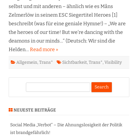
Es
braucht
selbst und mit anderen – ähnlich wie es Måns
mehr
Helden…
Zelmerlöw in seinem ESC Siegertitel Heroes [1]
beschreibt (was für eine geniale Hymne!) – „We are
the heroes of our time! But we’re dancing with the
deamons in our minds…“ (Deutsch: Wir sind die
Helden…
Read more »
Allgemein
,
Trans*
Sichtbarkeit
,
Trans*
,
Visibility
S
e
a
r
NEUESTE BEITRÄGE
c
h
Social Media „Verbot“ – Die Ahnungslosigkeit der Politik
ist brandgefährlich!