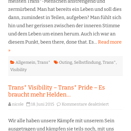
meisten Trans*-Menschen anstrengend und
zermürbend. Man hat bereits ein Leben und soll dies
dann, zumindest in Teilen, aufgeben? Man fühlt sich
hin und her gerissen zwischen der inneren Stimme
und dem Leben um einen herum. Auch ich war an
diesem Punkt, been there, done that. Es…
Read more
»
Allgemein
,
Trans*
Outing
,
Selbstfindung
,
Trans*
,
Visibility
Trans* Visibility – Trans* Pride – Es
braucht mehr Helden…
für
nicole
18. Juni 2015
Kommentare deaktiviert
Trans*
Visibility
–
Trans*
Wir alle haben unsere Kämpfe mit unserem Sein
Pride
–
ausgetragen und kämpfen sie teils noch, mit uns