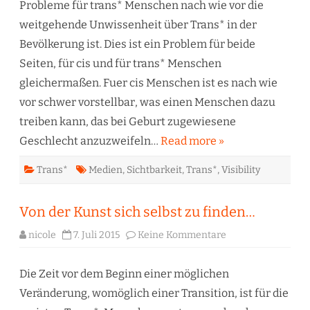
Probleme für trans* Menschen nach wie vor die
weitgehende Unwissenheit über Trans* in der
Bevölkerung ist. Dies ist ein Problem für beide
Seiten, für cis und für trans* Menschen
gleichermaßen. Fuer cis Menschen ist es nach wie
vor schwer vorstellbar, was einen Menschen dazu
treiben kann, das bei Geburt zugewiesene
Geschlecht anzuzweifeln…
Read more »
Trans*
Medien
,
Sichtbarkeit
,
Trans*
,
Visibility
Von der Kunst sich selbst zu finden…
zu
nicole
7. Juli 2015
Keine Kommentare
Von
der
Kunst
sich
Die Zeit vor dem Beginn einer möglichen
selbst
zu
Veränderung, womöglich einer Transition, ist für die
finden…