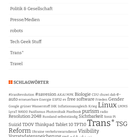
Politik & Gesellschaft
Presse/Medien
robots
Tech Geek Stuff
Trans*
Travel
SCHLAGWÖRTER
#savesion
Biologie
e-
#IranRevolution
AKAI MPK
CDU
chuwi
dab
auto
free software
Gender
erneuerbare Energie
ESP32
ev
Frieden
Linux
Google
grüner Wasserstoff
IHK
Inflationsausgleich
Krieg
LMMS
purism
LyraT
N4100
Pazifismus
Photovoltaik
Pixelbook
radio
Resolution 2048
Sichtbarkeit
Russland
selbstständig
Sonic Pi
Trans*
TSG
Suizid
TDOV
Thinkpad Tablet 10
TPT10
Reform
Visibility
Ukraine
verkehrswarndienst
Vorratsdatenspeicherung
vwd
ژن، ژیان، ئازادی