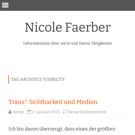
Nicole Faerber
Informationen über mich und meine Tätigkeiten
Skip
to
content
TAG ARCHIVES:
VISIBILITY
Trans* Sichtbarkeit und Medien
zu
nicole
2. Januar 2021
Keine Kommentare
Trans*
Sichtbarkeit
und
Medien
Ich bin davon überzeugt, dass eines der größten