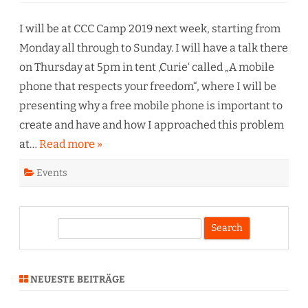
Camp
2019
I will be at CCC Camp 2019 next week, starting from
Monday all through to Sunday. I will have a talk there
on Thursday at 5pm in tent ‚Curie‘ called „A mobile
phone that respects your freedom“, where I will be
presenting why a free mobile phone is important to
create and have and how I approached this problem
at…
Read more »
Events
S
e
a
r
NEUESTE BEITRÄGE
c
h