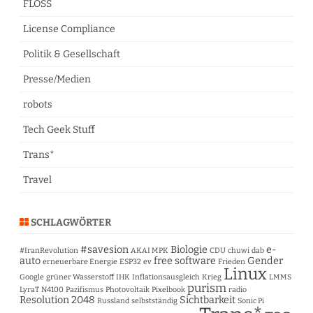
FLOSS
License Compliance
Politik & Gesellschaft
Presse/Medien
robots
Tech Geek Stuff
Trans*
Travel
SCHLAGWÖRTER
#savesion
Biologie
e-
#IranRevolution
AKAI MPK
CDU
chuwi
dab
auto
free software
Gender
erneuerbare Energie
ESP32
ev
Frieden
Linux
Google
grüner Wasserstoff
IHK
Inflationsausgleich
Krieg
LMMS
purism
LyraT
N4100
Pazifismus
Photovoltaik
Pixelbook
radio
Resolution 2048
Sichtbarkeit
Russland
selbstständig
Sonic Pi