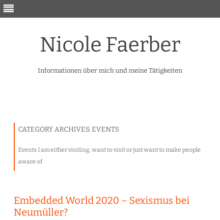
Nicole Faerber
Informationen über mich und meine Tätigkeiten
Skip
to
content
CATEGORY ARCHIVES:
EVENTS
Events I am either visiting, want to visit or just want to make people
aware of
Embedded World 2020 – Sexismus bei
Neumüller?