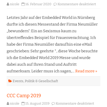
für
nicole
16. Februar 2020
Kommentare deaktiviert
Embed
World
2020
–
Letztes Jahr auf der Embedded World in Nürnberg
Sexis
bei
durfte ich diesen Messestand der Firma Neumüller
Neumül
„bewundern“: Ein an Sexismus kaum zu
übertreffendes Beispiel für Frauenverachtung. Ich
habe der Firma Neumüller daraufhin eine eMail
geschrieben: Sehr geehrte *, diese Woche besuchte
ich die Embedded World 2019 Messe und wurde
dabei auch auf Ihren Stand und Auftritt
aufmerksam. Leider muss ich sagen,…
Read more »
Events
,
Politik & Gesellschaft
CCC Camp 2019
für
nicole
15. August 2019
Kommentare deaktiviert
CCC