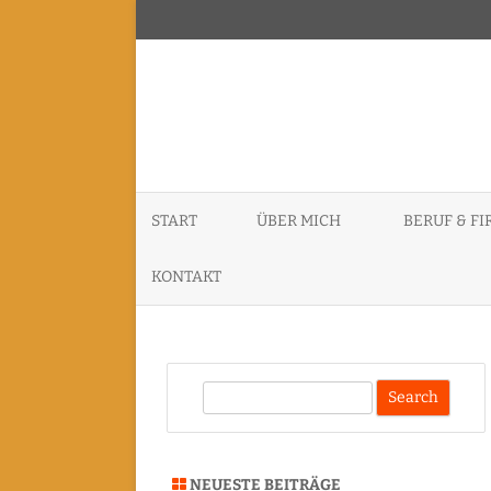
START
ÜBER MICH
BERUF & F
ID3P – INDE
KONTAKT
KERNEL CON
DATENSCHUTZERKLÄRUNG
PURISM SPC
S
SACHVERSTÄ
e
GUTACHTER
a
r
VORTRÄGE, 
NEUESTE BEITRÄGE