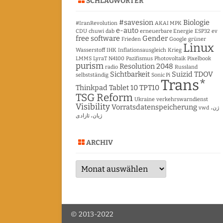
SCHLAGWÖRTER
#savesion
Biologie
#IranRevolution
AKAI MPK
e-auto
CDU
chuwi
dab
erneuerbare Energie
ESP32
ev
free software
Gender
Frieden
Google
grüner
Linux
Wasserstoff
IHK
Inflationsausgleich
Krieg
LMMS
LyraT
N4100
Pazifismus
Photovoltaik
Pixelbook
purism
Resolution 2048
radio
Russland
Sichtbarkeit
Suizid
TDOV
selbstständig
Sonic Pi
Trans*
Thinkpad Tablet 10
TPT10
TSG Reform
Ukraine
verkehrswarndienst
Visibility
Vorratsdatenspeicherung
vwd
ژن،
ژیان، ئازادی
ARCHIV
Archiv
© 2013-2022