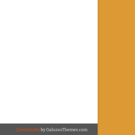
ZeroGravity
by GalussoThemes.com