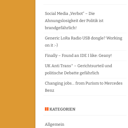
c
FREIE AUTOR
h
Social Media „Verbot“ – Die
Ahnungslosigkeit der Politik ist
brandgefährlich!
Generic LoRa Radio USB dongle? Working
on it :-)
Finally – Found an IDE I like: Geany!
UK Anti Trans* – Gerichtsurteil und
politische Debatte gefährlich
Changing jobs… from Purism to Mercedes
Benz
KATEGORIEN
Allgemein