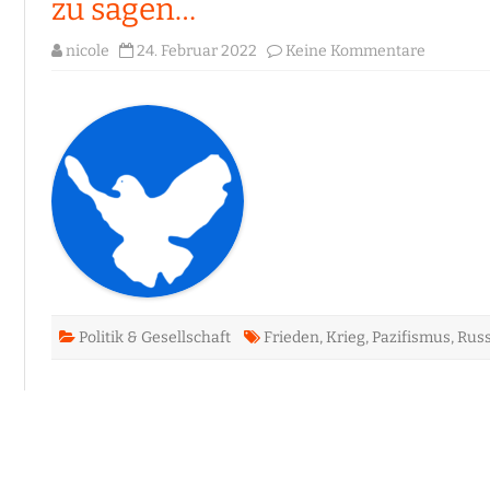
zu sagen…
IN
ARTIKEL UND VORTRÄGE
zu
nicole
24. Februar 2022
Keine Kommentare
Ich
denke,
mehr
gibt
es
an
einem
solchen
Tag
kaum
zu
sagen…
Politik & Gesellschaft
Frieden
,
Krieg
,
Pazifismus
,
Rus