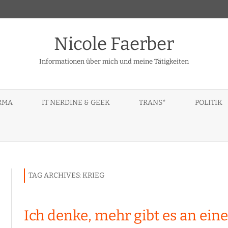
Nicole Faerber
Informationen über mich und meine Tätigkeiten
Skip
to
IRMA
IT NERDINE & GEEK
TRANS*
POLITIK
content
PENDENT 3RD PARTY
GERÄTE – DEVICES – TOYS
BERATUNG
LENOVO IDEAPAD A10
CEPTS
MEIN CODE
BÜCHER, LITERATUR
PARROT ZIK2, ZIK3
TEXTE
THINKPAD TABLET 10
TAG ARCHIVES:
KRIEG
NDIGE, FREIE
TIPPS, HINWEISE, PRAKTISCH
IN
TSG BEGUTACHTUNG – NEIN
Ich denke, mehr gibt es an ei
KONFERENZEN
DANKE!