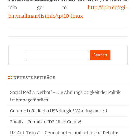
join go to:
http://dpin.de/cgi-
bin/mailman/listinfo/tpt10-linux
S
e
a
r
NEUESTE BEITRÄGE
c
h
Social Media „Verbot“ – Die Ahnungslosigkeit der Politik
ist brandgefährlich!
Generic LoRa Radio USB dongle? Working on it :-)
Finally – Found an IDE I like: Geany!
UK Anti Trans* – Gerichtsurteil und politische Debatte