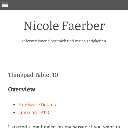
Nicole Faerber
Informationen über mich und meine Tätigkeiten
Skip
to
content
Thinkpad Tablet 10
Overview
Hardware Details
Linux on TPT10
I started a mailinglist on my server, if you want to