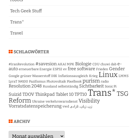
Tech Geek Stuff
Trans*
Travel
SCHLAGWÖRTER
#savesion
Biologie
e-
#IranRevolution
AKAI MPK
CDU
chuwi
dab
auto
free software
Gender
erneuerbare Energie
ESP32
ev
Frieden
Linux
Google
grüner Wasserstoff
IHK
Inflationsausgleich
Krieg
LMMS
purism
LyraT
N4100
Pazifismus
Photovoltaik
Pixelbook
radio
Resolution 2048
Sichtbarkeit
Russland
selbstständig
Sonic Pi
Trans*
TSG
Suizid
TDOV
Thinkpad Tablet 10
TPT10
Reform
Visibility
Ukraine
verkehrswarndienst
Vorratsdatenspeicherung
vwd
ژن، ژیان، ئازادی
ARCHIV
Archiv