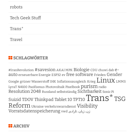
robots
Tech Geek Stuff
Trans*
Travel
SCHLAGWÖRTER
#savesion
Biologie
e-
#IranRevolution
AKAI MPK
CDU
chuwi
dab
auto
free software
Gender
erneuerbare Energie
ESP32
ev
Frieden
Linux
Google
grüner Wasserstoff
IHK
Inflationsausgleich
Krieg
LMMS
purism
LyraT
N4100
Pazifismus
Photovoltaik
Pixelbook
radio
Resolution 2048
Sichtbarkeit
Russland
selbstständig
Sonic Pi
Trans*
TSG
Suizid
TDOV
Thinkpad Tablet 10
TPT10
Reform
Visibility
Ukraine
verkehrswarndienst
Vorratsdatenspeicherung
vwd
ژن، ژیان، ئازادی
ARCHIV