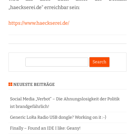
„haeckserei.de“ erreichbar sein:
https://www.haeckserei.de/
S
e
a
r
NEUESTE BEITRÄGE
c
h
Social Media „Verbot“ – Die Ahnungslosigkeit der Politik
ist brandgefährlich!
Generic LoRa Radio USB dongle? Working on it :-)
Finally – Found an IDE I like: Geany!