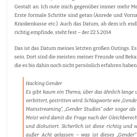
Gestalt an. Ich oute mich gegenüber immer mehr Me
IN
ARTIKEL UND VORTRÄGE
Erste formale Schritte sind getan (Anrede und Vorn
Krankenkasse etc.). Auch das Datum, ab dem ich endl
richtig empfinde, steht fest – der 22.5.2014
Das ist das Datum meines letzten großen Outings. Es
sein. Dort sind die meisten meiner Freunde und Bekan
die es bis dahin noch nicht persönlich erfahren haben
Hacking Gender
Es gibt kaum ein Thema, über das ähnlich lange u
verbittert, gestritten wird. Schlagworte wie „Gende
Mainstreaming“, „Gender Studies“ oder sogar als 
Meist wird damit die Frage nach der Gleichberec
und diskutiert. Sicherlich ist diese richtig und
außer Acht gelassen – was ist dieses „Gender“