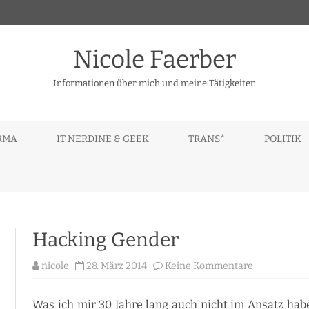
Nicole Faerber
Informationen über mich und meine Tätigkeiten
Skip
to
IRMA
IT NERDINE & GEEK
TRANS*
POLITIK
content
PENDENT 3RD PARTY
GERÄTE – DEVICES – TOYS
BERATUNG
LENOVO IDEAPAD A10
CEPTS
MEIN CODE
BÜCHER, LITERATUR
PARROT ZIK2, ZIK3
TEXTE
THINKPAD TABLET 10
Hacking Gender
NDIGE, FREIE
TIPPS, HINWEISE, PRAKTISCH
zu
nicole
28. März 2014
Keine Kommentare
IN
Hacking
Gender
TSG BEGUTACHTUNG – NEIN
KONFERENZEN
DANKE!
Was ich mir 30 Jahre lang auch nicht im Ansatz habe