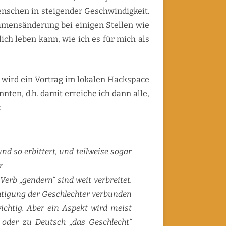
HORMONE
REVIEW, GENERAL INFORMATION
LANA WACHOWSKI – TRANS100
nschen in steigender Geschwindigkeit.
2015
VORNAME OHNE VÄ/PÄ
ZIK BLUETOOTH PROTOCOL
amensänderung bei einigen Stellen wie
ich leben kann, wie ich es für mich als
 wird ein Vortrag im lokalen Hackspace
nten, d.h. damit erreiche ich dann alle,
:
nd so erbittert, und teilweise sogar
r
Verb „gendern“ sind weit verbreitet.
htigung der Geschlechter verbunden
 wichtig. Aber ein Aspekt wird meist
 oder zu Deutsch „das Geschlecht“