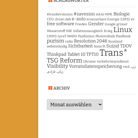
SCHLAGWÖRTER
#savesion
Biologie
#IranRevolution
AKAI MPK
e-auto
CDU
chuwi
dab
erneuerbare Energie
ESP32
ev
free software
Gender
Frieden
Google
grüner
Linux
Wasserstoff
IHK
Inflationsausgleich
Krieg
LMMS
LyraT
N4100
Pazifismus
Photovoltaik
Pixelbook
purism
Resolution 2048
radio
Russland
Sichtbarkeit
Suizid
TDOV
selbstständig
Sonic Pi
Trans*
Thinkpad Tablet 10
TPT10
TSG Reform
Ukraine
verkehrswarndienst
Visibility
Vorratsdatenspeicherung
vwd
ژن،
ژیان، ئازادی
ARCHIV
Archiv