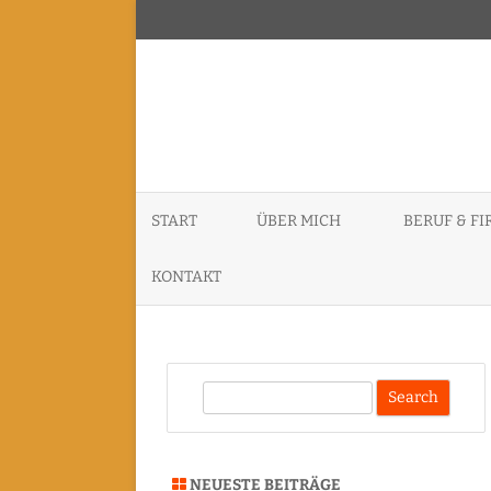
START
ÜBER MICH
BERUF & F
ID3P – INDE
KONTAKT
KERNEL CON
DATENSCHUTZERKLÄRUNG
PURISM SPC
S
SACHVERSTÄ
e
GUTACHTER
a
r
VORTRÄGE, 
NEUESTE BEITRÄGE