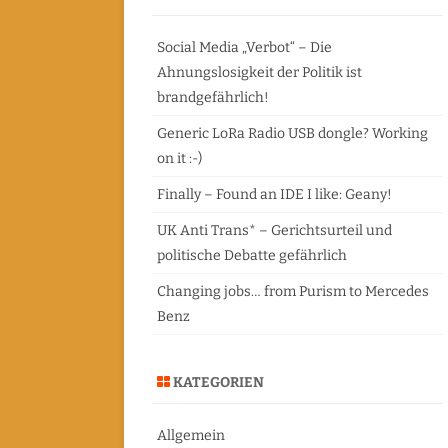
c
FREIE AUTOR
h
Social Media „Verbot“ – Die
Ahnungslosigkeit der Politik ist
brandgefährlich!
Generic LoRa Radio USB dongle? Working
on it :-)
Finally – Found an IDE I like: Geany!
UK Anti Trans* – Gerichtsurteil und
politische Debatte gefährlich
Changing jobs… from Purism to Mercedes
Benz
KATEGORIEN
Allgemein