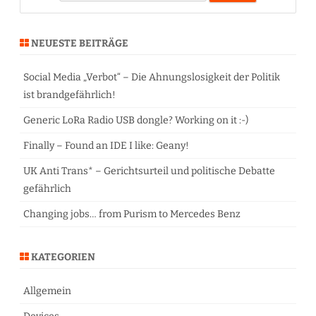
e
a
r
NEUESTE BEITRÄGE
c
h
Social Media „Verbot“ – Die Ahnungslosigkeit der Politik
ist brandgefährlich!
Generic LoRa Radio USB dongle? Working on it :-)
Finally – Found an IDE I like: Geany!
UK Anti Trans* – Gerichtsurteil und politische Debatte
gefährlich
Changing jobs… from Purism to Mercedes Benz
KATEGORIEN
Allgemein