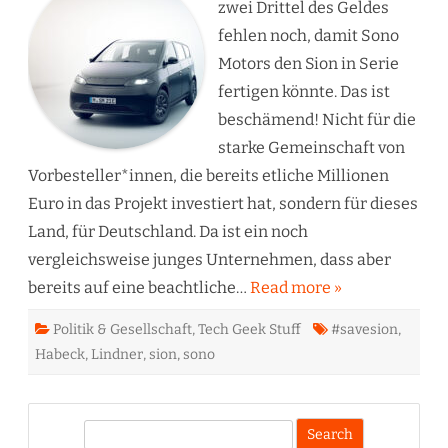
Aus?
zwei Drittel des Geldes
fehlen noch, damit Sono
Motors den Sion in Serie
fertigen könnte. Das ist
beschämend! Nicht für die
starke Gemeinschaft von
Vorbesteller*innen, die bereits etliche Millionen
Euro in das Projekt investiert hat, sondern für dieses
Land, für Deutschland. Da ist ein noch
vergleichsweise junges Unternehmen, dass aber
bereits auf eine beachtliche…
Read more »
Politik & Gesellschaft
,
Tech Geek Stuff
#savesion
,
Habeck
,
Lindner
,
sion
,
sono
S