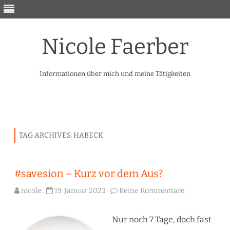
Nicole Faerber
Informationen über mich und meine Tätigkeiten
Skip
to
content
TAG ARCHIVES:
HABECK
#savesion – Kurz vor dem Aus?
zu
nicole
19. Januar 2023
Keine Kommentare
#savesion
–
Kurz
vor
Nur noch 7 Tage, doch fast
dem