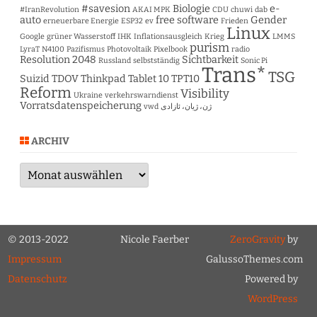
#savesion
Biologie
e-
#IranRevolution
AKAI MPK
CDU
chuwi
dab
auto
free software
Gender
erneuerbare Energie
ESP32
ev
Frieden
Linux
Google
grüner Wasserstoff
IHK
Inflationsausgleich
Krieg
LMMS
purism
LyraT
N4100
Pazifismus
Photovoltaik
Pixelbook
radio
Resolution 2048
Sichtbarkeit
Russland
selbstständig
Sonic Pi
Trans*
TSG
Suizid
TDOV
Thinkpad Tablet 10
TPT10
Reform
Visibility
Ukraine
verkehrswarndienst
Vorratsdatenspeicherung
vwd
ژن، ژیان، ئازادی
ARCHIV
Archiv
© 2013-2022
Nicole Faerber
ZeroGravity
by
Impressum
GalussoThemes.com
Datenschutz
Powered by
WordPress