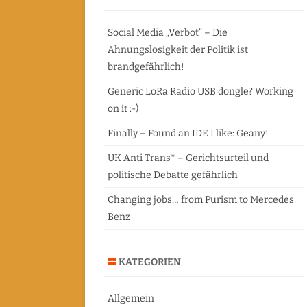
c
FREIE AUTOR
h
Social Media „Verbot“ – Die
Ahnungslosigkeit der Politik ist
brandgefährlich!
Generic LoRa Radio USB dongle? Working
on it :-)
Finally – Found an IDE I like: Geany!
UK Anti Trans* – Gerichtsurteil und
politische Debatte gefährlich
Changing jobs… from Purism to Mercedes
Benz
KATEGORIEN
Allgemein