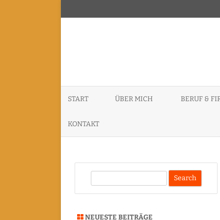
START
ÜBER MICH
BERUF & F
ID3P – INDE
KONTAKT
KERNEL CON
DATENSCHUTZERKLÄRUNG
PURISM SPC
S
SACHVERSTÄ
e
GUTACHTER
a
r
VORTRÄGE, 
NEUESTE BEITRÄGE