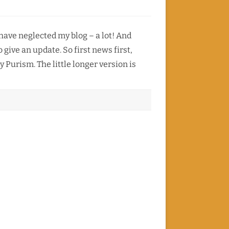
HORMONE
REVIEW, GENERAL INFORMATION
r
LANA WACHOWSKI – TRANS100
hanging
2015
obs…
VORNAME OHNE VÄ/PÄ
ZIK BLUETOOTH PROTOCOL
rom
urism
 have neglected my blog – a lot! And
ercedes
 give an update. So first news first,
enz
y Purism. The little longer version is