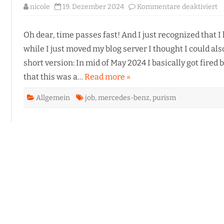
fü
nicole
19. Dezember 2024
Kommentare deaktiviert
C
IN
ARTIKEL UND VORTRÄGE
j
f
P
Oh dear, time passes fast! And I just recognized that I
to
M
while I just moved my blog server I thought I could also
B
short version: In mid of May 2024 I basically got fired b
that this was a…
Read more »
Allgemein
job
,
mercedes-benz
,
purism