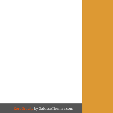
ZeroGravity
by GalussoThemes.com