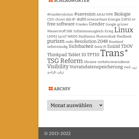
SCHLAGWÖRTER
#savesion
Biologie
#IranRevolution
AKAI MPK
e-auto
CDU
chuwi
dab
erneuerbare Energie
ESP32
ev
free software
Gender
Frieden
Google
grüner
Linux
Wasserstoff
IHK
Inflationsausgleich
Krieg
LMMS
LyraT
N4100
Pazifismus
Photovoltaik
Pixelbook
purism
Resolution 2048
radio
Russland
Sichtbarkeit
Suizid
TDOV
selbstständig
Sonic Pi
Trans*
Thinkpad Tablet 10
TPT10
TSG Reform
Ukraine
verkehrswarndienst
Visibility
Vorratsdatenspeicherung
vwd
ژن،
ژیان، ئازادی
ARCHIV
Archiv
© 2013-2022