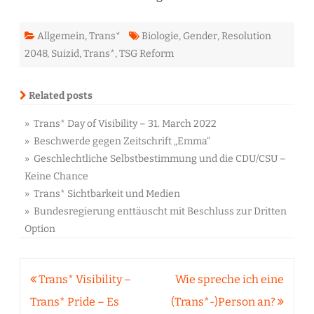
Allgemein
,
Trans*
Biologie
,
Gender
,
Resolution
2048
,
Suizid
,
Trans*
,
TSG Reform
Related posts
» Trans* Day of Visibility – 31. March 2022
» Beschwerde gegen Zeitschrift „Emma“
» Geschlechtliche Selbstbestimmung und die CDU/CSU –
Keine Chance
» Trans* Sichtbarkeit und Medien
» Bundesregierung enttäuscht mit Beschluss zur Dritten
Option
Beitragsnavigation
Trans* Visibility –
Wie spreche ich eine
Trans* Pride – Es
(Trans*-)Person an?