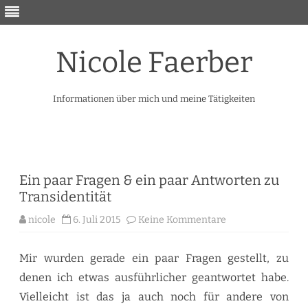
Nicole Faerber
Informationen über mich und meine Tätigkeiten
Skip
to
content
Ein paar Fragen & ein paar Antworten zu
Transidentität
zu
nicole
6. Juli 2015
Keine Kommentare
Ein
paar
Fragen
&
Mir wurden gerade ein paar Fragen gestellt, zu
ein
paar
denen ich etwas ausführlicher geantwortet habe.
Antworten
zu
Vielleicht ist das ja auch noch für andere von
Transidentität