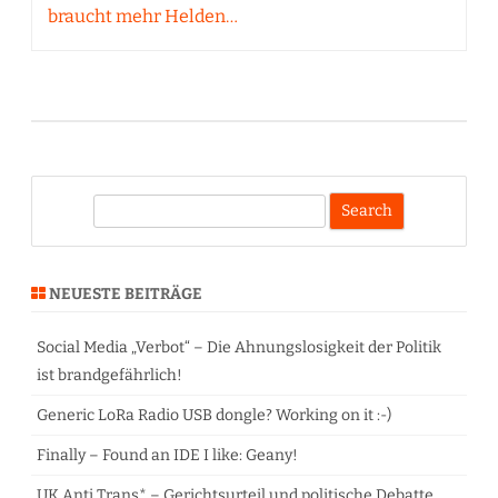
braucht mehr Helden…
S
e
a
r
NEUESTE BEITRÄGE
c
h
Social Media „Verbot“ – Die Ahnungslosigkeit der Politik
ist brandgefährlich!
Generic LoRa Radio USB dongle? Working on it :-)
Finally – Found an IDE I like: Geany!
UK Anti Trans* – Gerichtsurteil und politische Debatte